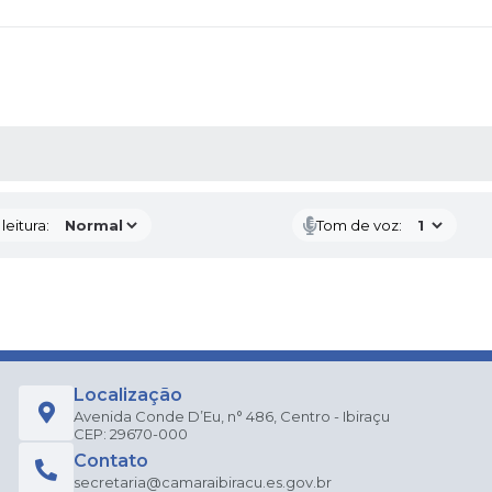
AS MÍDIAS
eitura:
Tom de voz:
Localização
Avenida Conde D’Eu, n° 486, Centro - Ibiraçu
CEP: 29670-000
Contato
secretaria@camaraibiracu.es.gov.br