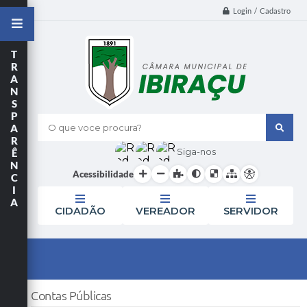
Login / Cadastro
T
R
A
N
S
P
A
O que voce procura?
R
Siga-nos
Ê
N
Acessibilidade
C
I
A
CIDADÃO
VEREADOR
SERVIDOR
Contas Públicas