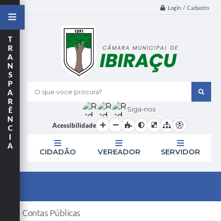
Login / Cadastro
T
R
A
N
S
P
A
O que voce procura?
R
Siga-nos
Ê
N
Acessibilidade
C
I
A
CIDADÃO
VEREADOR
SERVIDOR
Contas Públicas