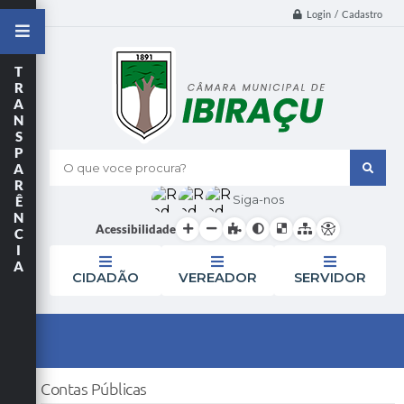
Login / Cadastro
T
R
A
N
S
P
A
O que voce procura?
R
Siga-nos
Ê
N
Acessibilidade
C
I
A
CIDADÃO
VEREADOR
SERVIDOR
Contas Públicas