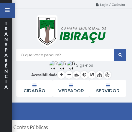
Login / Cadastro
T
R
A
N
S
P
A
O que voce procura?
R
Siga-nos
Ê
N
Acessibilidade
C
I
A
CIDADÃO
VEREADOR
SERVIDOR
Contas Públicas