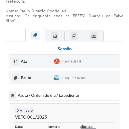
Prefeitura.
Nome: Paulo Ricardo Rodrigues
Assunto: Os cinquenta anos da EEEFM "Narceu de Paiva
filho"
Sessão
Ata
pdf - 9,28 MB
Pauta
png - 715,07 KB
Pauta / Ordem do dia / Expediente
VT - VETO
VETO 001/2025
Data:
Número:
Situação: