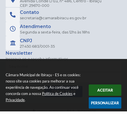
Avenida Conde D’Eu, n° 486, Centro - Ibiraçu
CEP: 29670-000
Contato
secretaria@camaraibiracu.es.gov.br
Atendimento
Segunda a sexta-feira, das 12hs às 18hs
CNPJ
27.450.683/0001-35
Newsletter
Inscreva-se e receba informativos
Câmara Municipal de Ibiraçu - ES e os cookies:
nosso site usa cookies para melhorar a sua
experiência de navegação. Ao continuar você
ACEITAR
CADASTRAR
concorda com a nossa
Política de Cookies
e
Privacidade
.
PERSONALIZAR
Versão do Sistema:
3.5.3 - 19/06/2026
Portal atualizado em:
06/08/2026 16:30
Dados Abertos