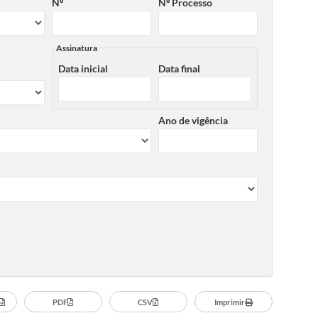
Nº
Nº Processo
Assinatura
Data inicial
Data final
Ano de vigência
PDF
CSV
Imprimir